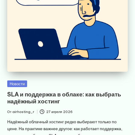
Опубликовано
Новости
в
SLA и поддержка в облаке: как выбрать
надёжный хостинг
От
airhosting_r
27 апреля 2026
Запись
от
Надёжный облачный хостинг редко выбирают только по
цене. На практике важнее другое: как работает поддержка,