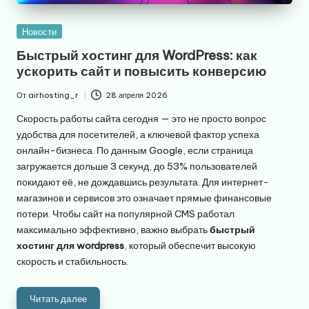
Опубликовано
Новости
в
Быстрый хостинг для WordPress: как
ускорить сайт и повысить конверсию
От
airhosting_r
28 апреля 2026
Запись
от
Скорость работы сайта сегодня — это не просто вопрос
удобства для посетителей, а ключевой фактор успеха
онлайн-бизнеса. По данным Google, если страница
загружается дольше 3 секунд, до 53% пользователей
покидают её, не дождавшись результата. Для интернет-
магазинов и сервисов это означает прямые финансовые
потери. Чтобы сайт на популярной CMS работал
максимально эффективно, важно выбрать
быстрый
хостинг для wordpress
, который обеспечит высокую
скорость и стабильность.
Читать далее