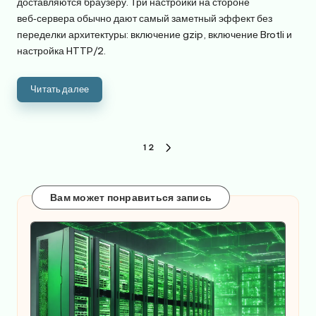
доставляются браузеру. Три настройки на стороне
веб‑сервера обычно дают самый заметный эффект без
переделки архитектуры: включение gzip, включение Brotli и
настройка HTTP/2.
Читать далее
Пагинация
1
2
СЛЕДУЮЩАЯ
записей
СТРАНИЦА
Вам может понравиться запись