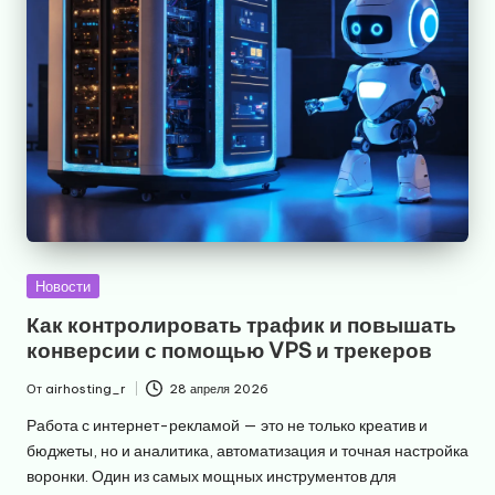
Опубликовано
Новости
в
Как контролировать трафик и повышать
конверсии с помощью VPS и трекеров
От
airhosting_r
28 апреля 2026
Запись
от
Работа с интернет-рекламой — это не только креатив и
бюджеты, но и аналитика, автоматизация и точная настройка
воронки. Один из самых мощных инструментов для