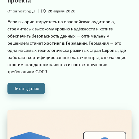
проекта
От
airhosting_r
28 апреля 2026
Запись
от
Если вы ориентируетесь на европейскую аудиторию,
стремитесь к высокому уровню надёжности и хотите
обеспечить безопасность данных — оптимальным
решением станет
хостинг в Германии
. Германия — это
одна из самых технологически развитых стран Европы, где
работают сертифицированные дата-центры, отвечающие
строгим стандартам качества и соответствующие
требованиям GDPR.
Читать далее