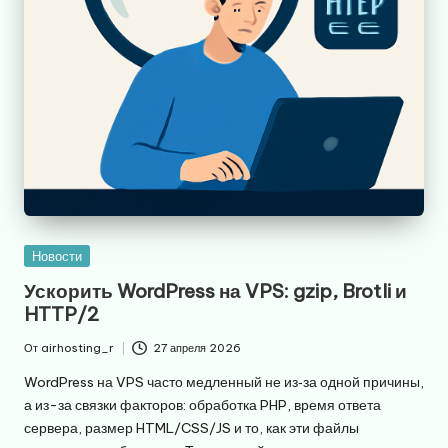
Опубликовано
Новости
в
Ускорить WordPress на VPS: gzip, Brotli и
HTTP/2
От
airhosting_r
27 апреля 2026
Запись
от
WordPress на VPS часто медленный не из‑за одной причины,
а из-за связки факторов: обработка PHP, время ответа
сервера, размер HTML/CSS/JS и то, как эти файлы