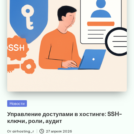
Опубликовано
Новости
в
Управление доступами в хостинге: SSH-
ключи, роли, аудит
От
airhosting_r
27 апреля 2026
Запись