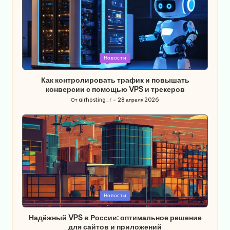
Опубликовано
Новости
в
Как контролировать трафик и повышать
конверсии с помощью VPS и трекеров
От
airhosting_r
28 апреля 2026
Запись
от
Опубликовано
Новости
в
Надёжный VPS в России: оптимальное решение
для сайтов и приложений