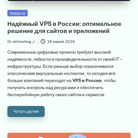
Опубликовано
Новости
в
Надёжный VPS в России: оптимальное
решение для сайтов и приложений
От
airhosting_r
28 апреля 2026
Запись
от
Современные цифровые проекты требуют высокой
надёжности, гибкости и производительности от своей IT-
инфраструктуры. Если раньше выбор ограничивался
классическим виртуальным хостингом, то сегодня всё
больше компаний переходят на
VPS в России
, чтобы
получить контроль над ресурсами и обеспечить
бесперебойную работу своих сайтов и сервисов.
Читать далее