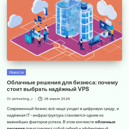
Опубликовано
Новости
в
Облачные решения для бизнеса: почему
стоит выбрать надёжный VPS
От
airhosting_r
28 апреля 2026
Запись
от
Современный бизнес всё чаще уходит в цифровую среду, и
надёжная IT-инфраструктура становится одним из
важнейших факторов успеха. В этом контексте
облачные
решения
представляют собой гибкий и эффективный