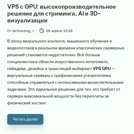
в
VPS с GPU: высокопроизводительное
решение для стриминга, AI и 3D-
визуализации
От
airhosting_r
28 апреля 2026
Запись
от
В эпоху визуального контента, машинного обучения и
видеопотоков в реальном времени классических серверных
решений становится недостаточно. Всё больше
специалистов в области искусственного интеллекта,
геймдева, дизайна и трансляций выбирают
VPS GPU
—
виртуальные серверы с графическими ускорителями,
способные справляться с интенсивными вычислительными
задачами. Это идеальное решение для тех, кто требует от
сервера максимальной мощности без переплаты за
физический хостинг.
Читать далее