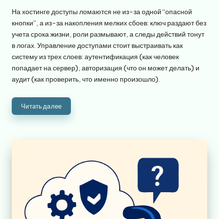
от
На хостинге доступы ломаются не из-за одной “опасной
кнопки”, а из-за накопления мелких сбоев: ключ раздают без
учета срока жизни, роли размывают, а следы действий тонут
в логах. Управление доступами стоит выстраивать как
систему из трех слоев: аутентификация (как человек
попадает на сервер), авторизация (что он может делать) и
аудит (как проверить, что именно произошло).
Читать далее