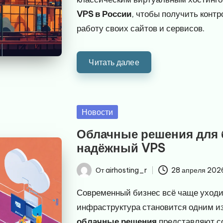
VPS в России
, чтобы получить конт
работу своих сайтов и сервисов.
Читать далее
Опубликовано
Новости
в
Облачные решения для 
надёжный VPS
От
airhosting_r
28 апреля 202
Запись
от
Современный бизнес всё чаще уходи
инфраструктура становится одним из
облачные решения
представляют с