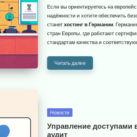
от
Если вы ориентируетесь на европей
надёжности и хотите обеспечить бе
станет
хостинг в Германии
. Германи
стран Европы, где работают сертиф
стандартам качества и соответству
Читать далее
Опубликовано
Новости
в
Управление доступами в
аудит