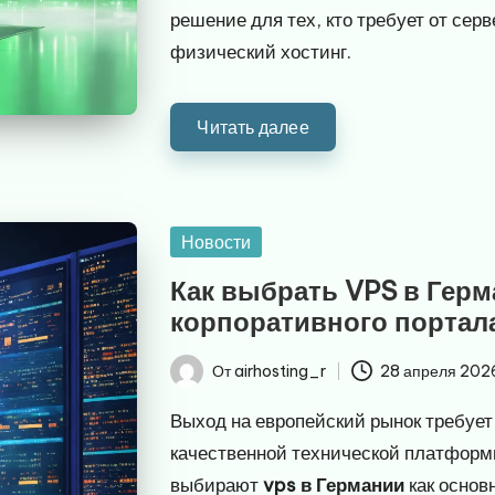
решение для тех, кто требует от се
физический хостинг.
Читать далее
Опубликовано
Новости
в
Как выбрать VPS в Герм
корпоративного портал
От
airhosting_r
28 апреля 202
Запись
от
Выход на европейский рынок требует 
качественной технической платформ
выбирают
vps в Германии
как основ