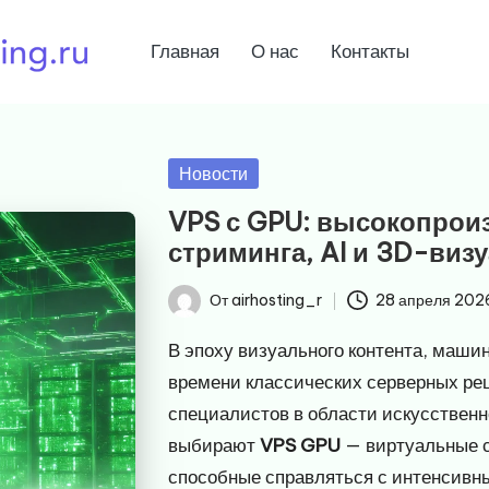
Главная
О нас
Контакты
Опубликовано
Новости
в
VPS с GPU: высокопрои
стриминга, AI и 3D-виз
От
airhosting_r
28 апреля 202
Запись
от
В эпоху визуального контента, маши
времени классических серверных ре
специалистов в области искусственн
выбирают
VPS GPU
— виртуальные с
способные справляться с интенсив