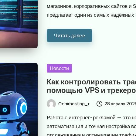
магазинов, корпоративных сайтов и
предлагает один из самых надёжных 
Читать далее
Опубликовано
Новости
в
Как контролировать тр
помощью VPS и трекер
От
airhosting_r
28 апреля 202
Запись
от
Работа с интернет-рекламой — это не
автоматизация и точная настройка 
отслеживания и оптимизации трафи