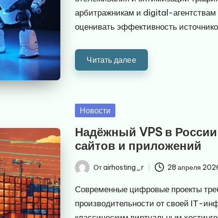
арбитражникам и digital-агентствам
оценивать эффективность источников
Читать далее
Опубликовано
Новости
в
Надёжный VPS в России
сайтов и приложений
От
airhosting_r
28 апреля 202
Запись
от
Современные цифровые проекты треб
производительности от своей IT-ин
классическим виртуальным хостингом