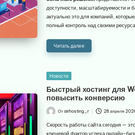
доступности, масштабируемости и б
актуально это для компаний, которы
полный контроль над своими ресурс
Читать далее
Опубликовано
Новости
в
Быстрый хостинг для Wor
повысить конверсию
От
airhosting_r
28 апреля 202
Запись
от
Скорость работы сайта сегодня — это
ключевой фактор успеха онлайн-биз