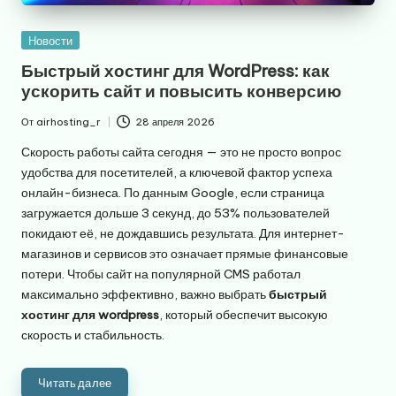
Опубликовано
Новости
в
Быстрый хостинг для WordPress: как
ускорить сайт и повысить конверсию
От
airhosting_r
28 апреля 2026
Запись
от
Скорость работы сайта сегодня — это не просто вопрос
удобства для посетителей, а ключевой фактор успеха
онлайн-бизнеса. По данным Google, если страница
загружается дольше 3 секунд, до 53% пользователей
покидают её, не дождавшись результата. Для интернет-
магазинов и сервисов это означает прямые финансовые
потери. Чтобы сайт на популярной CMS работал
максимально эффективно, важно выбрать
быстрый
хостинг для wordpress
, который обеспечит высокую
скорость и стабильность.
Читать далее