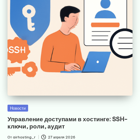
Опубликовано
Новости
в
Управление доступами в хостинге: SSH-
ключи, роли, аудит
От
airhosting_r
27 апреля 2026
Запись