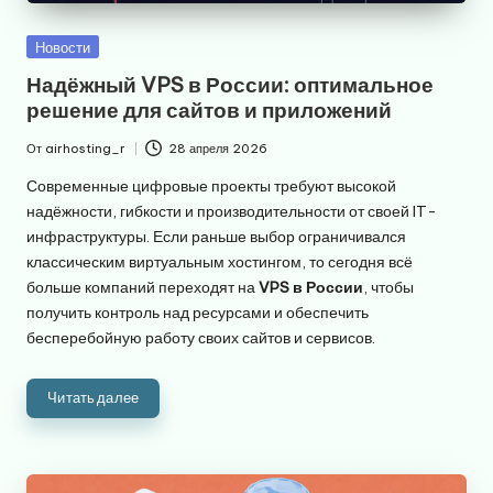
Опубликовано
Новости
в
Надёжный VPS в России: оптимальное
решение для сайтов и приложений
От
airhosting_r
28 апреля 2026
Запись
от
Современные цифровые проекты требуют высокой
надёжности, гибкости и производительности от своей IT-
инфраструктуры. Если раньше выбор ограничивался
классическим виртуальным хостингом, то сегодня всё
больше компаний переходят на
VPS в России
, чтобы
получить контроль над ресурсами и обеспечить
бесперебойную работу своих сайтов и сервисов.
Читать далее