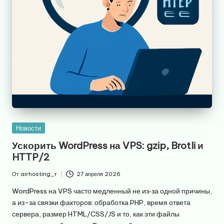
Опубликовано
Новости
в
Ускорить WordPress на VPS: gzip, Brotli и
HTTP/2
От
airhosting_r
27 апреля 2026
Запись
от
WordPress на VPS часто медленный не из‑за одной причины,
а из-за связки факторов: обработка PHP, время ответа
сервера, размер HTML/CSS/JS и то, как эти файлы