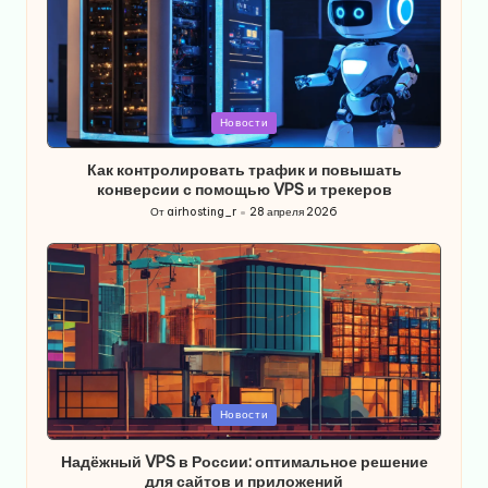
Опубликовано
Новости
в
Как контролировать трафик и повышать
конверсии с помощью VPS и трекеров
От
airhosting_r
28 апреля 2026
Запись
от
Опубликовано
Новости
в
Надёжный VPS в России: оптимальное решение
для сайтов и приложений