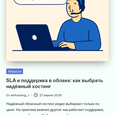
Опубликовано
Новости
в
SLA и поддержка в облаке: как выбрать
надёжный хостинг
От
airhosting_r
27 апреля 2026
Запись
от
Надёжный облачный хостинг редко выбирают только по
цене. На практике важнее другое: как работает поддержка,