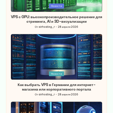
Опубликовано
Новости
в
VPS с GPU: высокопроизводительное решение для
стриминга, AI и 3D-визуализации
От
airhosting_r
28 апреля 2026
Запись
от
Опубликовано
Новости
в
Как выбрать VPS в Германии для интернет-
магазина или корпоративного портала
От
airhosting_r
28 апреля 2026
Запись
от