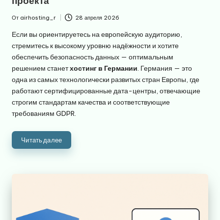
проекта
От
airhosting_r
28 апреля 2026
Запись
от
Если вы ориентируетесь на европейскую аудиторию,
стремитесь к высокому уровню надёжности и хотите
обеспечить безопасность данных — оптимальным
решением станет
хостинг в Германии
. Германия — это
одна из самых технологически развитых стран Европы, где
работают сертифицированные дата-центры, отвечающие
строгим стандартам качества и соответствующие
требованиям GDPR.
Читать далее