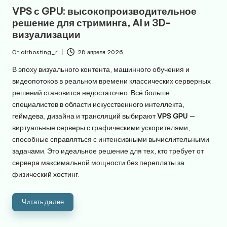
в
VPS с GPU: высокопроизводительное
решение для стриминга, AI и 3D-
визуализации
От
airhosting_r
28 апреля 2026
Запись
от
В эпоху визуального контента, машинного обучения и
видеопотоков в реальном времени классических серверных
решений становится недостаточно. Всё больше
специалистов в области искусственного интеллекта,
геймдева, дизайна и трансляций выбирают
VPS GPU
—
виртуальные серверы с графическими ускорителями,
способные справляться с интенсивными вычислительными
задачами. Это идеальное решение для тех, кто требует от
сервера максимальной мощности без переплаты за
физический хостинг.
Читать далее