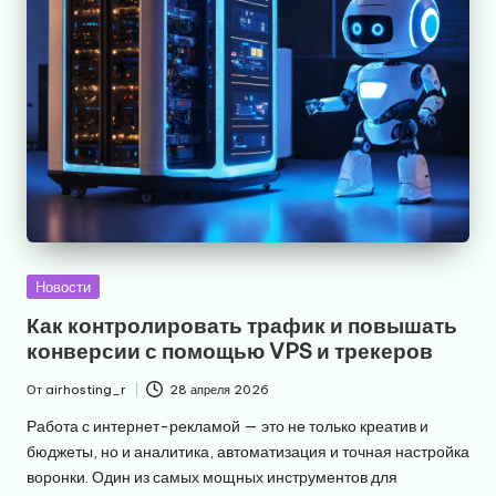
Опубликовано
Новости
в
Как контролировать трафик и повышать
конверсии с помощью VPS и трекеров
От
airhosting_r
28 апреля 2026
Запись
от
Работа с интернет-рекламой — это не только креатив и
бюджеты, но и аналитика, автоматизация и точная настройка
воронки. Один из самых мощных инструментов для