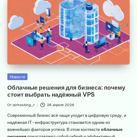
Опубликовано
Новости
в
Облачные решения для бизнеса: почему
стоит выбрать надёжный VPS
От
airhosting_r
28 апреля 2026
Запись
от
Современный бизнес всё чаще уходит в цифровую среду, и
надёжная IT-инфраструктура становится одним из
важнейших факторов успеха. В этом контексте
облачные
решения
представляют собой гибкий и эффективный