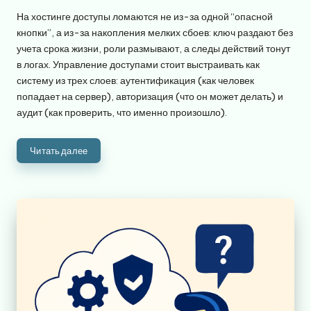
от
На хостинге доступы ломаются не из-за одной “опасной
кнопки”, а из-за накопления мелких сбоев: ключ раздают без
учета срока жизни, роли размывают, а следы действий тонут
в логах. Управление доступами стоит выстраивать как
систему из трех слоев: аутентификация (как человек
попадает на сервер), авторизация (что он может делать) и
аудит (как проверить, что именно произошло).
Читать далее