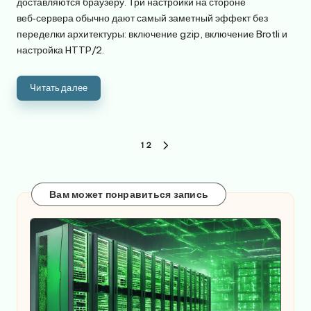
доставляются браузеру. Три настройки на стороне
веб‑сервера обычно дают самый заметный эффект без
переделки архитектуры: включение gzip, включение Brotli и
настройка HTTP/2.
Читать далее
Пагинация
1
2
СЛЕДУЮЩАЯ
записей
СТРАНИЦА
Вам может понравиться запись