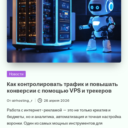
Опубликовано
Новости
в
Как контролировать трафик и повышать
конверсии с помощью VPS и трекеров
От
airhosting_r
28 апреля 2026
Запись
от
Работа с интернет-рекламой — это не только креатив и
бюджеты, но и аналитика, автоматизация и точная настройка
воронки. Один из самых мощных инструментов для