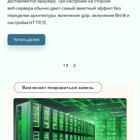
доставляются браузеру. Три настройки на стороне
веб‑сервера обычно дают самый заметный эффект без
переделки архитектуры: включение gzip, включение Brotli и
настройка HTTP/2.
Читать далее
Пагинация
1
2
СЛЕДУЮЩАЯ
записей
СТРАНИЦА
Вам может понравиться запись