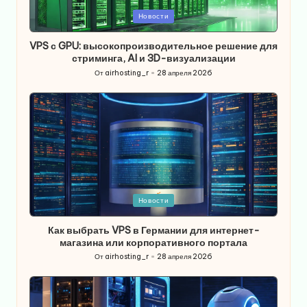
Опубликовано
Новости
в
VPS с GPU: высокопроизводительное решение для
стриминга, AI и 3D-визуализации
От
airhosting_r
28 апреля 2026
Запись
от
Опубликовано
Новости
в
Как выбрать VPS в Германии для интернет-
магазина или корпоративного портала
От
airhosting_r
28 апреля 2026
Запись
от