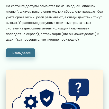
от
На хостинге доступы ломаются не из-за одной “опасной
кнопки”, а из-за накопления мелких сбоев: ключ раздают без
учета срока жизни, роли размывают, а следы действий тонут
в логах. Управление доступами стоит выстраивать как
систему из трех слоев: аутентификация (как человек
попадает на сервер), авторизация (что он может делать) и
аудит (как проверить, что именно произошло).
Читать далее