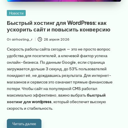
Опубликовано
Новости
в
Быстрый хостинг для WordPress: как
ускорить сайт и повысить конверсию
От
airhosting_r
28 апреля 2026
Запись
от
Скорость работы сайта сегодня — это не просто вопрос
удобства для посетителей, а ключевой фактор успеха
онлайн-бизнеса. По данным Google, если страница
загружается дольше 3 секунд, до 53% пользователей
покидают её, не дождавшись результата. Для интернет-
магазинов и сервисов это означает прямые финансовые
потери. Чтобы сайт на популярной CMS работал
максимально эффективно, важно выбрать
быстрый
хостинг для wordpress
, который обеспечит высокую
скорость и стабильность.
Читать далее