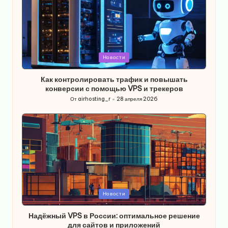
Опубликовано
Новости
в
Как контролировать трафик и повышать
конверсии с помощью VPS и трекеров
От
airhosting_r
28 апреля 2026
Запись
от
Опубликовано
Новости
в
Надёжный VPS в России: оптимальное решение
для сайтов и приложений