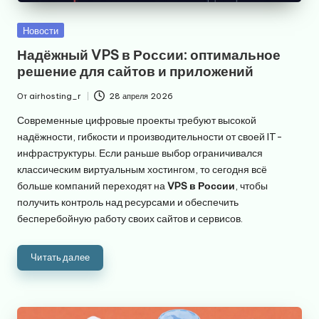
Опубликовано
Новости
в
Надёжный VPS в России: оптимальное
решение для сайтов и приложений
От
airhosting_r
28 апреля 2026
Запись
от
Современные цифровые проекты требуют высокой
надёжности, гибкости и производительности от своей IT-
инфраструктуры. Если раньше выбор ограничивался
классическим виртуальным хостингом, то сегодня всё
больше компаний переходят на
VPS в России
, чтобы
получить контроль над ресурсами и обеспечить
бесперебойную работу своих сайтов и сервисов.
Читать далее