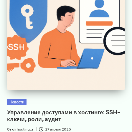
Опубликовано
Новости
в
Управление доступами в хостинге: SSH-
ключи, роли, аудит
От
airhosting_r
27 апреля 2026
Запись