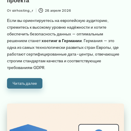
проекта
От
airhosting_r
28 апреля 2026
Запись
от
Если вы ориентируетесь на европейскую аудиторию,
стремитесь к высокому уровню надёжности и хотите
обеспечить безопасность данных — оптимальным
решением станет
хостинг в Германии
. Германия — это
одна из самых технологически развитых стран Европы, где
работают сертифицированные дата-центры, отвечающие
строгим стандартам качества и соответствующие
требованиям GDPR.
Читать далее