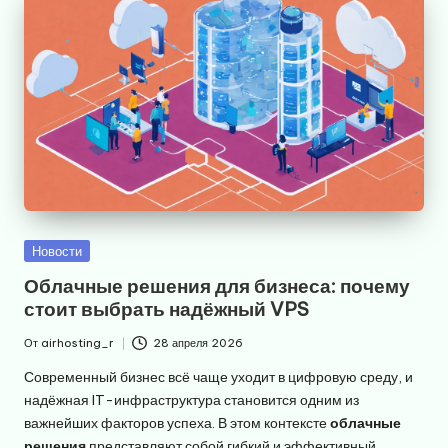
Опубликовано
Новости
в
Облачные решения для бизнеса: почему
стоит выбрать надёжный VPS
От
airhosting_r
28 апреля 2026
Запись
от
Современный бизнес всё чаще уходит в цифровую среду, и
надёжная IT-инфраструктура становится одним из
важнейших факторов успеха. В этом контексте
облачные
решения
представляют собой гибкий и эффективный