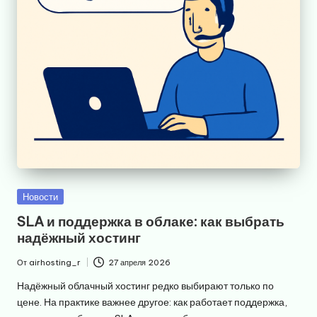
Опубликовано
Новости
в
SLA и поддержка в облаке: как выбрать
надёжный хостинг
От
airhosting_r
27 апреля 2026
Запись
от
Надёжный облачный хостинг редко выбирают только по
цене. На практике важнее другое: как работает поддержка,