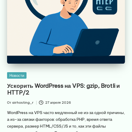
Опубликовано
Новости
в
Ускорить WordPress на VPS: gzip, Brotli и
HTTP/2
От
airhosting_r
27 апреля 2026
Запись
от
WordPress на VPS часто медленный не из‑за одной причины,
а из-за связки факторов: обработка PHP, время ответа
сервера, размер HTML/CSS/JS и то, как эти файлы