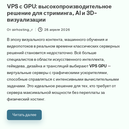
в
VPS с GPU: высокопроизводительное
решение для стриминга, AI и 3D-
визуализации
От
airhosting_r
28 апреля 2026
Запись
от
В эпоху визуального контента, машинного обучения и
видеопотоков в реальном времени классических серверных
решений становится недостаточно. Всё больше
специалистов в области искусственного интеллекта,
геймдева, дизайна и трансляций выбирают
VPS GPU
—
виртуальные серверы с графическими ускорителями,
способные справляться с интенсивными вычислительными
задачами. Это идеальное решение для тех, кто требует от
сервера максимальной мощности без переплаты за
физический хостинг.
Читать далее