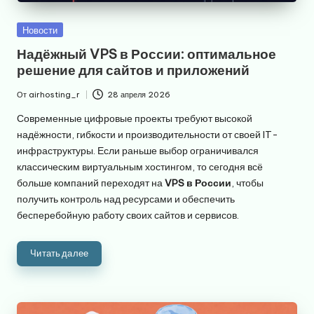
Опубликовано
Новости
в
Надёжный VPS в России: оптимальное
решение для сайтов и приложений
От
airhosting_r
28 апреля 2026
Запись
от
Современные цифровые проекты требуют высокой
надёжности, гибкости и производительности от своей IT-
инфраструктуры. Если раньше выбор ограничивался
классическим виртуальным хостингом, то сегодня всё
больше компаний переходят на
VPS в России
, чтобы
получить контроль над ресурсами и обеспечить
бесперебойную работу своих сайтов и сервисов.
Читать далее