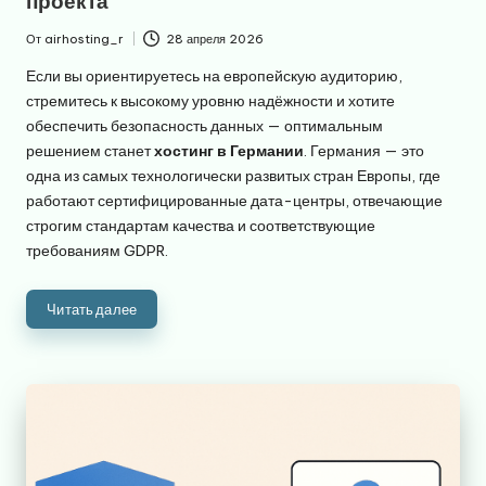
проекта
От
airhosting_r
28 апреля 2026
Запись
от
Если вы ориентируетесь на европейскую аудиторию,
стремитесь к высокому уровню надёжности и хотите
обеспечить безопасность данных — оптимальным
решением станет
хостинг в Германии
. Германия — это
одна из самых технологически развитых стран Европы, где
работают сертифицированные дата-центры, отвечающие
строгим стандартам качества и соответствующие
требованиям GDPR.
Читать далее