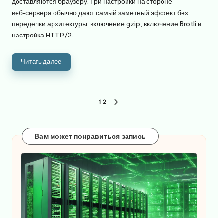
доставляются браузеру. Три настройки на стороне
веб‑сервера обычно дают самый заметный эффект без
переделки архитектуры: включение gzip, включение Brotli и
настройка HTTP/2.
Читать далее
Пагинация
1
2
СЛЕДУЮЩАЯ
записей
СТРАНИЦА
Вам может понравиться запись