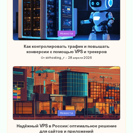
Опубликовано
Новости
в
Как контролировать трафик и повышать
конверсии с помощью VPS и трекеров
От
airhosting_r
28 апреля 2026
Запись
от
Опубликовано
Новости
в
Надёжный VPS в России: оптимальное решение
для сайтов и приложений