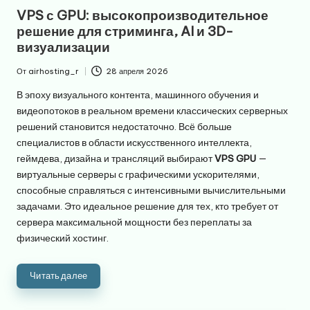
в
VPS с GPU: высокопроизводительное
решение для стриминга, AI и 3D-
визуализации
От
airhosting_r
28 апреля 2026
Запись
от
В эпоху визуального контента, машинного обучения и
видеопотоков в реальном времени классических серверных
решений становится недостаточно. Всё больше
специалистов в области искусственного интеллекта,
геймдева, дизайна и трансляций выбирают
VPS GPU
—
виртуальные серверы с графическими ускорителями,
способные справляться с интенсивными вычислительными
задачами. Это идеальное решение для тех, кто требует от
сервера максимальной мощности без переплаты за
физический хостинг.
Читать далее