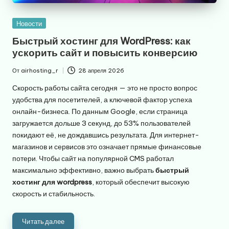
Опубликовано
Новости
в
Быстрый хостинг для WordPress: как
ускорить сайт и повысить конверсию
От
airhosting_r
28 апреля 2026
Запись
от
Скорость работы сайта сегодня — это не просто вопрос
удобства для посетителей, а ключевой фактор успеха
онлайн-бизнеса. По данным Google, если страница
загружается дольше 3 секунд, до 53% пользователей
покидают её, не дождавшись результата. Для интернет-
магазинов и сервисов это означает прямые финансовые
потери. Чтобы сайт на популярной CMS работал
максимально эффективно, важно выбрать
быстрый
хостинг для wordpress
, который обеспечит высокую
скорость и стабильность.
Читать далее