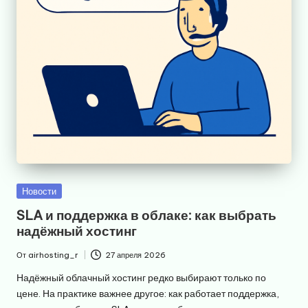
Опубликовано
Новости
в
SLA и поддержка в облаке: как выбрать
надёжный хостинг
От
airhosting_r
27 апреля 2026
Запись
от
Надёжный облачный хостинг редко выбирают только по
цене. На практике важнее другое: как работает поддержка,