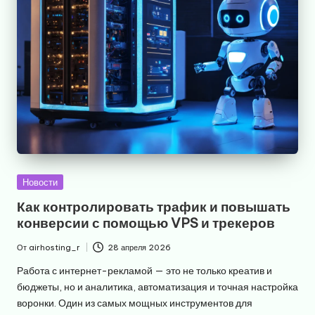
Опубликовано
Новости
в
Как контролировать трафик и повышать
конверсии с помощью VPS и трекеров
От
airhosting_r
28 апреля 2026
Запись
от
Работа с интернет-рекламой — это не только креатив и
бюджеты, но и аналитика, автоматизация и точная настройка
воронки. Один из самых мощных инструментов для