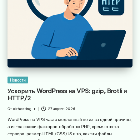
Опубликовано
Новости
в
Ускорить WordPress на VPS: gzip, Brotli и
HTTP/2
От
airhosting_r
27 апреля 2026
Запись
от
WordPress на VPS часто медленный не из‑за одной причины,
а из-за связки факторов: обработка PHP, время ответа
сервера, размер HTML/CSS/JS и то, как эти файлы