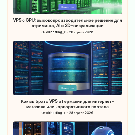
Опубликовано
Новости
в
VPS с GPU: высокопроизводительное решение для
стриминга, AI и 3D-визуализации
От
airhosting_r
28 апреля 2026
Запись
от
Опубликовано
Новости
в
Как выбрать VPS в Германии для интернет-
магазина или корпоративного портала
От
airhosting_r
28 апреля 2026
Запись
от