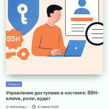
Опубликовано
Новости
в
Управление доступами в хостинге: SSH-
ключи, роли, аудит
От
airhosting_r
27 апреля 2026
Запись