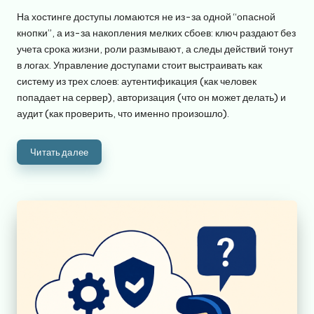
от
На хостинге доступы ломаются не из-за одной “опасной
кнопки”, а из-за накопления мелких сбоев: ключ раздают без
учета срока жизни, роли размывают, а следы действий тонут
в логах. Управление доступами стоит выстраивать как
систему из трех слоев: аутентификация (как человек
попадает на сервер), авторизация (что он может делать) и
аудит (как проверить, что именно произошло).
Читать далее