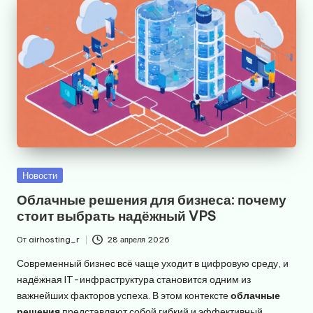
Опубликовано
Новости
в
Облачные решения для бизнеса: почему
стоит выбрать надёжный VPS
От
airhosting_r
28 апреля 2026
Запись
от
Современный бизнес всё чаще уходит в цифровую среду, и
надёжная IT-инфраструктура становится одним из
важнейших факторов успеха. В этом контексте
облачные
решения
представляют собой гибкий и эффективный